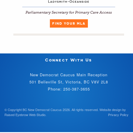
Ladysmith-Oceanside
Parliamentary Secretary for Primary Care Access
FIND YOUR MLA
Connect With Us
New Democrat Caucus Main Reception
501 Belleville St, Victoria, BC V8V 2L8
Phone: 250-387-3655
© Copyright BC New Democrat Caucus 2026. All rights reserved.
Website design by
Raised Eyebrow Web Studio
.
Privacy Policy